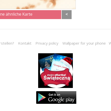
ine ähnliche Karte
<
rstellen?
Kontakt
Privacy policy
Wallpaper for your phone
W